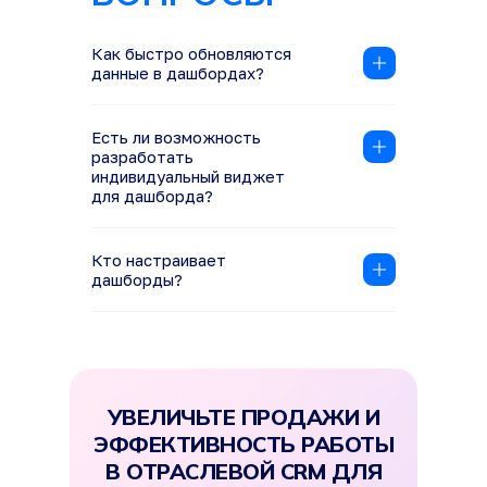
Как быстро обновляются
данные в дашбордах?
За 2-3 секунды.
Есть ли возможность
разработать
индивидуальный виджет
для дашборда?
Да.
Кто настраивает
дашборды?
Виджеты настраивать не надо. Они
уже готовы. Вам нужно только
выбрать те из них, которые подошли
к вашим рабочим процессам
и задачам.
УВЕЛИЧЬТЕ ПРОДАЖИ И
ЭФФЕКТИВНОСТЬ РАБОТЫ
В ОТРАСЛЕВОЙ CRM ДЛЯ